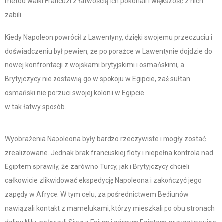
metod walki Francuzi z łatwością ich pokonali i większość z nich
zabili.
Kiedy Napoleon powrócił z Lawentyny, dzięki swojemu przeczuciu i
doświadczeniu był pewien, że po porażce w Lawentynie dojdzie do
nowej konfrontacji z wojskami brytyjskimi i osmańskimi, a
Brytyjczycy nie zostawią go w spokoju w Egipcie, zaś sułtan
osmański nie porzuci swojej kolonii w Egipcie
w tak łatwy sposób.
Wyobrażenia Napoleona były bardzo rzeczywiste i mogły zostać
zrealizowane. Jednak brak francuskiej floty i niepełna kontrola nad
Egiptem sprawiły, że zarówno Turcy, jak i Brytyjczycy chcieli
całkowicie zlikwidować ekspedycję Napoleona i zakończyć jego
zapędy w Afryce. W tym celu, za pośrednictwem Bediunów
nawiązali kontakt z mamelukami, którzy mieszkali po obu stronach
doliny Nilu, połączyli Siwę z Fajum i górnym Egiptem, przygotowując