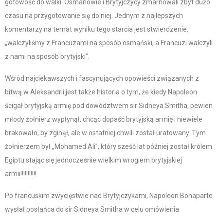
gotowość do walki. Osmanowie i Brytyjczycy zmarnowali zbyt dużo
czasu na przygotowanie się do niej. Jednym z najlepszych
komentarzy na temat wyniku tego starcia jest stwierdzenie:
„walczyliśmy z Francuzami na sposób osmański, a Francuzi walczyli
z nami na sposób brytyjski”.
Wśród najciekawszych i fascynujących opowieści związanych z
bitwą w Aleksandrii jest także historia o tym, że kiedy Napoleon
ścigał brytyjską armię pod dowództwem sir Sidneya Smitha, pewien
młody żołnierz wypłynął, chcąc dopaść brytyjską armię i niewiele
brakowało, by zginął, ale w ostatniej chwili został uratowany. Tym
żołnierzem był „Mohamed Ali”, który sześć lat później został królem
Egiptu stając się jednocześnie wielkim wrogiem brytyjskiej
armii!!!!!!!!!!!
Po francuskim zwycięstwie nad Brytyjczykami, Napoleon Bonaparte
wysłał posłańca do sir Sidneya Smitha w celu omówienia