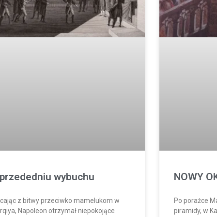
przededniu wybuchu
NOWY OK
cając z bitwy przeciwko mamelukom w
Po porażce M
rqiya, Napoleon otrzymał niepokojące
piramidy, w K