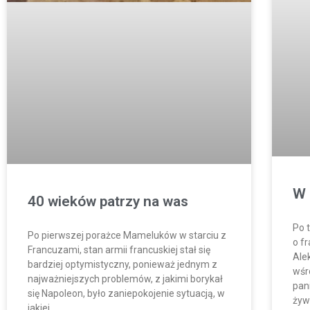
W 
40 wieków patrzy na was
Po 
Po pierwszej porażce Mameluków w starciu z
o f
Francuzami, stan armii francuskiej stał się
Ale
bardziej optymistyczny, ponieważ jednym z
wśr
najważniejszych problemów, z jakimi borykał
pan
się Napoleon, było zaniepokojenie sytuacją, w
żyw
jakiej