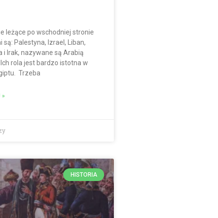
je leżące po wschodniej stronie
 są: Palestyna, Izrael, Liban,
a i Irak, nazywane są Arabią
ch rola jest bardzo istotna w
Egiptu. Trzeba
 »
zy
HISTORIA