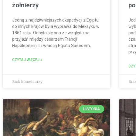
żołnierzy
po
Jedną z najdziwniejszych ekspedycji z Egiptu
Jed
do innych krajów była wyprawa do Meksyku w
wyb
1861 roku. Odbyła się ona ze względu na
pod
przyjaźń między cesarzem Francji
cza
Napoleonem III i władcą Egiptu Saeedem,
str
prz
CZYTAJ WIĘCEJ »
CZY
Brak komentarzy
Bra
HISTORIA