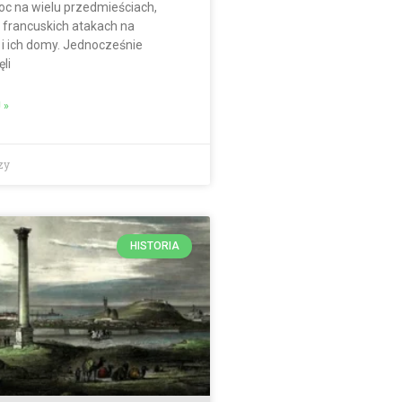
oc na wielu przedmieściach,
o francuskich atakach na
i ich domy. Jednocześnie
li
 »
zy
HISTORIA