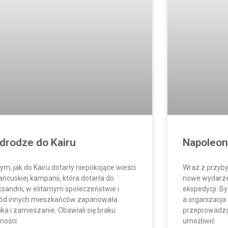
drodze do Kairu
Napoleon
tym, jak do Kairu dotarły niepokojące wieści
Wraz z przyby
rancuskiej kampanii, która dotarła do
nowe wydarzen
ksandrii, w elitarnym społeczeństwie i
ekspedycji. B
ód innych mieszkańców zapanowała
a organizacja 
ika i zamieszanie. Obawiali się braku
przeprowadzo
ności
umożliwić