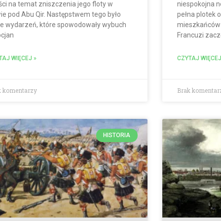
ści na temat zniszczenia jego floty w
niespokojna n
wie pod Abu Qir. Następstwem tego było
pełna plotek 
le wydarzeń, które spowodowały wybuch
mieszkańców 
pcjan
Francuzi zaczę
TAJ WIĘCEJ »
CZYTAJ WIĘCEJ
k komentarzy
Brak komentar
HISTORIA