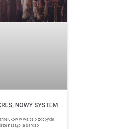
RES, NOWY SYSTEM
ameluków w walce o zdobycie
airze nastąpiła bardzo