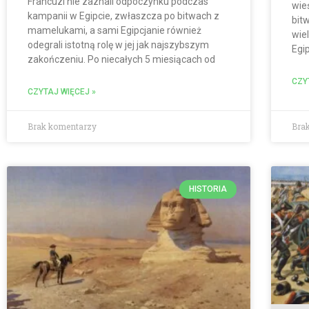
Francuzi nie zaznali odpoczynku podczas
wie
kampanii w Egipcie, zwłaszcza po bitwach z
bit
mamelukami, a sami Egipcjanie również
wie
odegrali istotną rolę w jej jak najszybszym
Egi
zakończeniu. Po niecałych 5 miesiącach od
CZY
CZYTAJ WIĘCEJ »
Brak komentarzy
Bra
HISTORIA