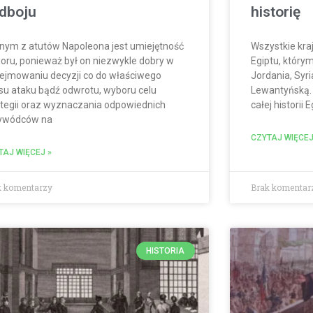
dboju
historię
nym z atutów Napoleona jest umiejętność
Wszystkie kra
oru, ponieważ był on niezwykle dobry w
Egiptu, którymi
ejmowaniu decyzji co do właściwego
Jordania, Syri
su ataku bądź odwrotu, wyboru celu
Lewantyńską. I
ategii oraz wyznaczania odpowiednich
całej historii 
ywódców na
CZYTAJ WIĘCEJ
TAJ WIĘCEJ »
k komentarzy
Brak komentar
HISTORIA