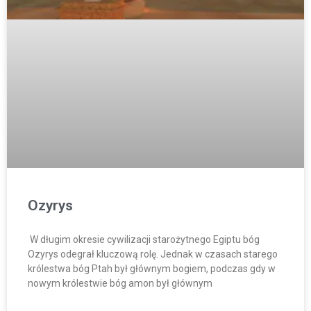
Ozyrys
W długim okresie cywilizacji starożytnego Egiptu bóg
Ozyrys odegrał kluczową rolę. Jednak w czasach starego
królestwa bóg Ptah był głównym bogiem, podczas gdy w
nowym królestwie bóg amon był głównym