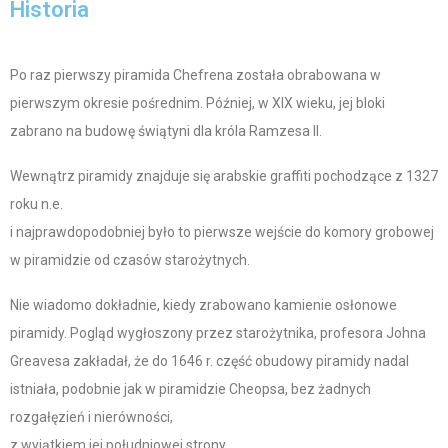
Historia
Po raz pierwszy piramida Chefrena została obrabowana w
pierwszym okresie pośrednim. Później, w XIX wieku, jej bloki
zabrano na budowę świątyni dla króla Ramzesa II.
Wewnątrz piramidy znajduje się arabskie graffiti pochodzące z 1327
roku n.e.
i najprawdopodobniej było to pierwsze wejście do komory grobowej
w piramidzie od czasów starożytnych.
Nie wiadomo dokładnie, kiedy zrabowano kamienie osłonowe
piramidy. Pogląd wygłoszony przez starożytnika, profesora Johna
Greavesa zakładał, że do 1646 r. część obudowy piramidy nadal
istniała, podobnie jak w piramidzie Cheopsa, bez żadnych
rozgałęzień i nierówności,
z wyjątkiem jej południowej strony.