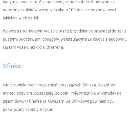
białym alabastrem. Ściana zewnętrzna została zbudowana z
ogromnych bloków ważących około 100 ton, ale pozbawionych
jakichkolwiek ozdób.
Wewnątrz tej świątyni wejście przez przedsionek prowadzi do sali z
pustymi podstawami posągów, wskazującymi że kiedyś znajdowały
się tam wizerunki króla Chefrena.
Sfinks
Istnieje wiele teorii i wyjaśnień dotyczących Sfinksa. Niektórzy
archeolodzy przypuszczają, że pełnił rolę strażnika w kompleksie
piramidowym Chefrena. Uważam, że Sfinksowi powinien być
poświęcony osobny artykuł.