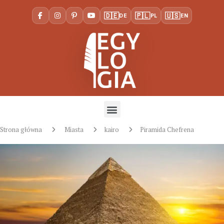
🇩🇪
🇵🇱
🇺🇸
DE
PL
EN
Strona główna
Miasta
kairo
Piramida Chefrena