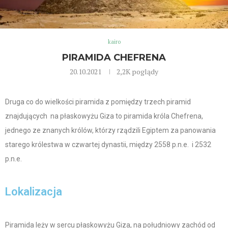
kairo
PIRAMIDA CHEFRENA
20.10.2021
2,2K
poglądy
Druga co do wielkości piramida z pomiędzy trzech piramid
znajdujących na płaskowyżu Giza to piramida króla Chefrena,
jednego ze znanych królów, którzy rządzili Egiptem za panowania
starego królestwa w czwartej dynastii, między 2558 p.n.e. i 2532
p.n.e.
Lokalizacja
Piramida leży w sercu płaskowyżu Giza, na południowy zachód od