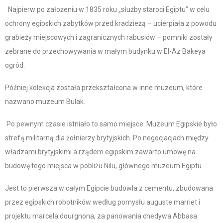
Najpierw po założeniu w 1835 roku „służby staroci Egiptu” w celu
ochrony egipskich zabytków przed kradzieżą – ucierpiała z powodu
grabieży miejscowych i zagranicznych rabusiów – pomniki zostały
zebrane do przechowywania w małym budynku w El-Az Bakeya
ogród.
Później kolekcja została przekształcona w inne muzeum, które
nazwano muzeum Bulak.
Po pewnym czasie istniało to samo miejsce. Muzeum Egipskie było
strefą militarną dla żołnierzy brytyjskich. Po negocjacjach między
władzami brytyjskimi a rządem egipskim zawarto umowę na
budowę tego miejsca w pobliżu Nilu, głównego muzeum Egiptu.
Jest to pierwsza w całym Egipcie budowla z cementu, zbudowana
przez egipskich robotników według pomysłu auguste marriet i
projektu marcela dourgnona, za panowania chedywa Abbasa