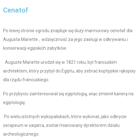
Cenatof
Po lewej stronie ogrodu znajduje się duży marmurowy cenotaf dla
Augusta Mariette , wdzięczność za jego zasługi w odkrywaniu i
konserwacji egipskich zabytków.
Auguste Mariette urodził się w 1821 roku; był francuskim
architektem, który przybył do Egiptu, aby zebrać koptyjskie rękopisy
dla rządu francuskiego.
Po przybyciu zainteresował się egiptologią, więc zmienił karierę na
egiptologię.
Po wielu istotnych wykopaliskach, które wykonał, jako odkrycie
serapeum w saqarra, został mianowany dyrektorem działu
archeologicznego.