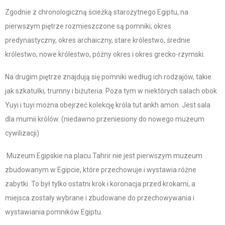
Zgodnie z chronologiczną ścieżką starożytnego Egiptu, na
pierwszym piętrze rozmieszczone są pomniki; okres
predynastyczny, okres archaiczny, stare królestwo, średnie
królestwo, nowe królestwo, późny okres i okres grecko-rzymski.
Na drugim piętrze znajdują się pomniki według ich rodzajów, takie
jak szkatułki, trumny i biżuteria. Poza tym w niektórych salach obok
Yuyi i tuyi można obejrzeć kolekcję króla tut ankh amon. Jest sala
dla mumii królów. (niedawno przeniesiony do nowego muzeum
cywilizacji)
Muzeum Egipskie na placu Tahrir nie jest pierwszym muzeum
zbudowanym w Egipcie, które przechowuje i wystawia różne
zabytki. To był tylko ostatni krok i koronacja przed krokami, a
miejsca zostały wybrane i zbudowane do przechowywania i
wystawiania pomników Egiptu.