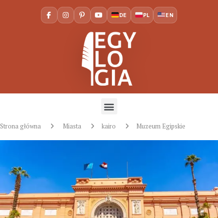
DE
PL
EN
Strona główna
Miasta
kairo
Muzeum Egipskie