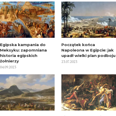
Egipska kampania do
Początek końca
Meksyku: zapomniana
Napoleona w Egipcie: jak
historia egipskich
upadł wielki plan podboju
żołnierzy
23.07.2023
04.09.2023