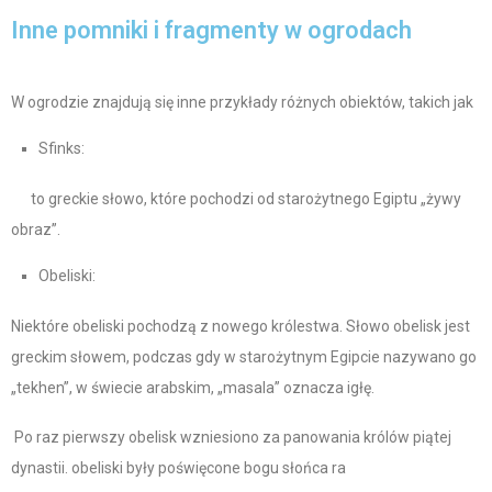
Inne pomniki i fragmenty w ogrodach
W ogrodzie znajdują się inne przykłady różnych obiektów, takich jak
Sfinks:
to greckie słowo, które pochodzi od starożytnego Egiptu „żywy
obraz”.
Obeliski:
Niektóre obeliski pochodzą z nowego królestwa. Słowo obelisk jest
greckim słowem, podczas gdy w starożytnym Egipcie nazywano go
„tekhen”, w świecie arabskim, „masala” oznacza igłę.
Po raz pierwszy obelisk wzniesiono za panowania królów piątej
dynastii. obeliski były poświęcone bogu słońca ra