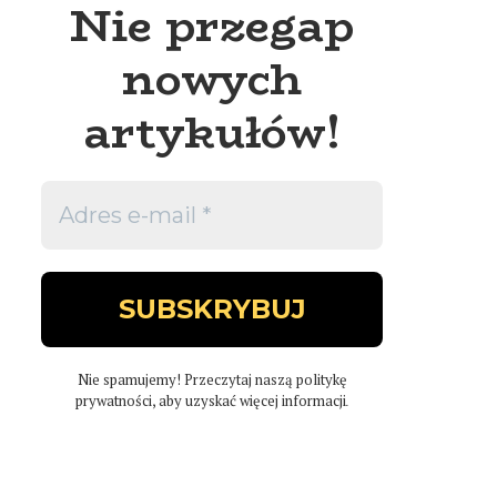
Nie przegap
nowych
artykułów!
ALEJA SFINKSOW W LUKSORZE
SIWA
Nie spamujemy! Przeczytaj naszą
politykę
20.10.2021
05.09.2021
prywatności
, aby uzyskać więcej informacji
.