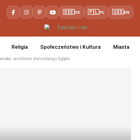
🇩🇪
🇵🇱
🇺🇸
DE
PL
EN
Religia
Społeczeństwo i Kultura
Miasta
naku: arcydzieło starożytnego Egiptu