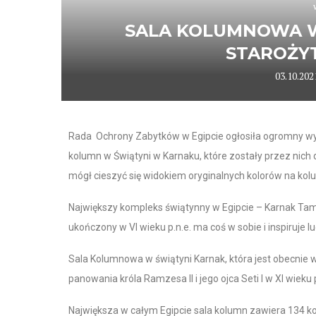
SALA KOLUMNOWA W
STAROŻY
03.10.202
Rada Ochrony Zabytków w Egipcie ogłosiła ogromny w
kolumn w Świątyni w Karnaku, które zostały przez nic
mógł cieszyć się widokiem oryginalnych kolorów na ko
Największy kompleks świątynny w Egipcie – Karnak Tam
ukończony w VI wieku p.n.e. ma coś w sobie i inspiruje l
Sala Kolumnowa w świątyni Karnak, która jest obecnie wi
panowania króla Ramzesa II i jego ojca Seti I w XI wieku p
Największa w całym Egipcie sala kolumn zawiera 134 