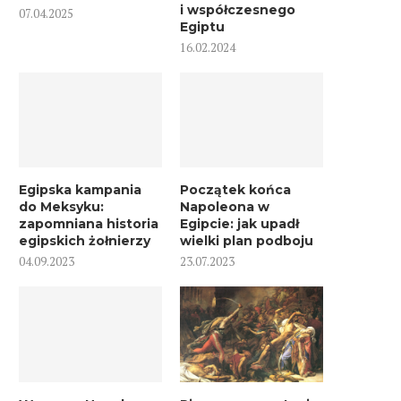
i współczesnego
07.04.2025
Egiptu
16.02.2024
Egipska kampania
Początek końca
do Meksyku:
Napoleona w
zapomniana historia
Egipcie: jak upadł
egipskich żołnierzy
wielki plan podboju
04.09.2023
23.07.2023