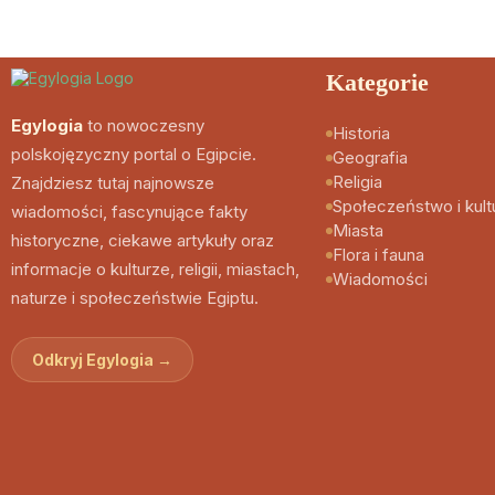
Kategorie
Egylogia
to nowoczesny
Historia
polskojęzyczny portal o Egipcie.
Geografia
Religia
Znajdziesz tutaj najnowsze
Społeczeństwo i kult
wiadomości, fascynujące fakty
Miasta
historyczne, ciekawe artykuły oraz
Flora i fauna
informacje o kulturze, religii, miastach,
Wiadomości
naturze i społeczeństwie Egiptu.
Odkryj Egylogia →