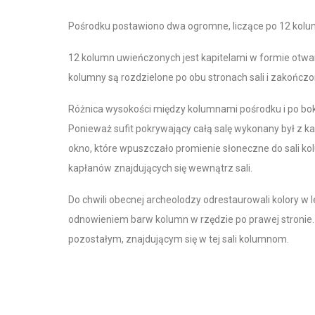
Pośrodku postawiono dwa ogromne, liczące po 12 kolum
12 kolumn uwieńczonych jest kapitelami w formie otwa
kolumny są rozdzielone po obu stronach sali i zakończo
Różnica wysokości między kolumnami pośrodku i po bok
Ponieważ sufit pokrywający całą salę wykonany był z 
okno, które wpuszczało promienie słoneczne do sali ko
kapłanów znajdujących się wewnątrz sali.
Do chwili obecnej archeolodzy odrestaurowali kolory w
odnowieniem barw kolumn w rzędzie po prawej stronie
pozostałym, znajdującym się w tej sali kolumnom.