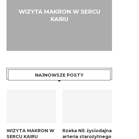
Wypra
Rzeka
E
WIZYTA MAKRON W SERCU
Począ
kam
Me
KAIRU
Egip
histo
ws
NAJNOWSZE POSTY
WIZYTA MAKRON W
Rzeka Nil: życiodajna
SERCU KAIRU
arteria starożytnego