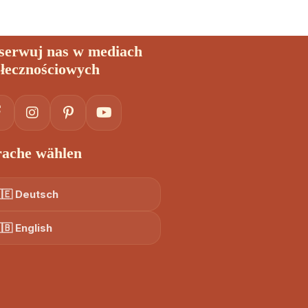
serwuj nas w mediach
ołecznościowych
rache wählen
🇪 Deutsch
🇧 English