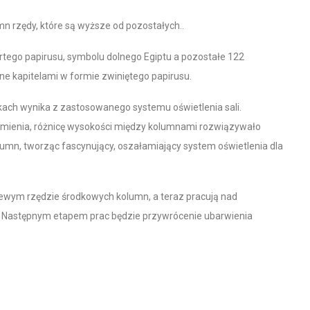
n rzędy, które są wyższe od pozostałych..
rtego papirusu, symbolu dolnego Egiptu a pozostałe 122
ne kapitelami w formie zwiniętego papirusu.
ach wynika z zastosowanego systemu oświetlenia sali.
kamienia, różnicę wysokości między kolumnami rozwiązywało
lumn, tworząc fascynujący, oszałamiający system oświetlenia dla
 lewym rzędzie środkowych kolumn, a teraz pracują nad
. Następnym etapem prac będzie przywrócenie ubarwienia