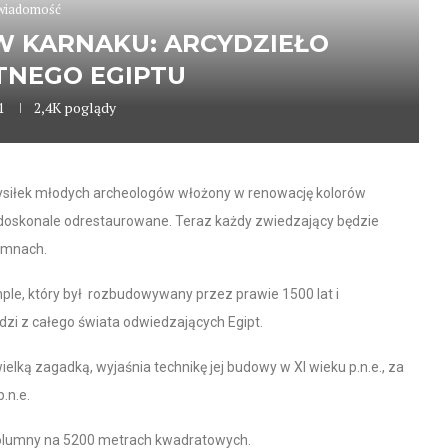
wiadomość
 KARNAKU: ARCYDZIEŁO
TNEGO EGIPTU
1
2,4K
poglądy
ysiłek młodych archeologów włożony w renowację kolorów
h doskonale odrestaurowane. Teraz każdy zwiedzający będzie
lumnach.
ple, który był rozbudowywany przez prawie 1500 lat i
udzi z całego świata odwiedzających Egipt.
elką zagadką, wyjaśnia technikę jej budowy w XI wieku p.n.e., za
.n.e.
kolumny na 5200 metrach kwadratowych.