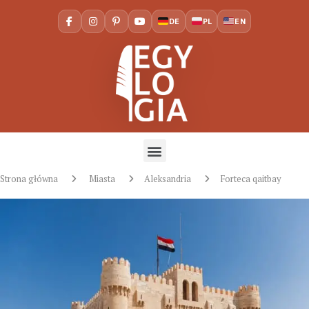
DE
PL
EN
Strona główna
Miasta
Aleksandria
Forteca qaitbay