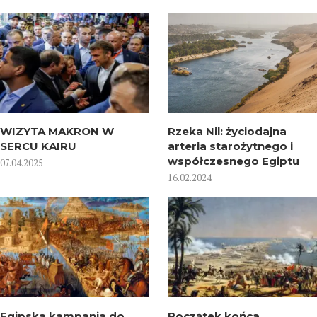
WIZYTA MAKRON W
Rzeka Nil: życiodajna
SERCU KAIRU
arteria starożytnego i
współczesnego Egiptu
07.04.2025
16.02.2024
Egipska kampania do
Początek końca