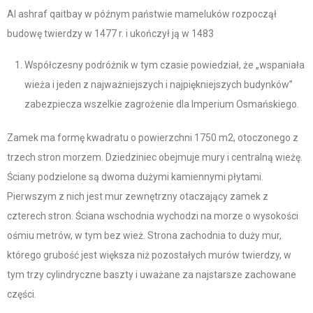
Al ashraf qaitbay w późnym państwie mameluków rozpoczął
budowę twierdzy w 1477 r. i ukończył ją w 1483
Współczesny podróżnik w tym czasie powiedział, że „wspaniała
wieża i jeden z najważniejszych i najpiękniejszych budynków”
zabezpiecza wszelkie zagrożenie dla Imperium Osmańskiego.
Zamek ma formę kwadratu o powierzchni 1750 m2, otoczonego z
trzech stron morzem. Dziedziniec obejmuje mury i centralną wieżę.
Ściany podzielone są dwoma dużymi kamiennymi płytami.
Pierwszym z nich jest mur zewnętrzny otaczający zamek z
czterech stron. Ściana wschodnia wychodzi na morze o wysokości
ośmiu metrów, w tym bez wież. Strona zachodnia to duży mur,
którego grubość jest większa niż pozostałych murów twierdzy, w
tym trzy cylindryczne baszty i uważane za najstarsze zachowane
części.