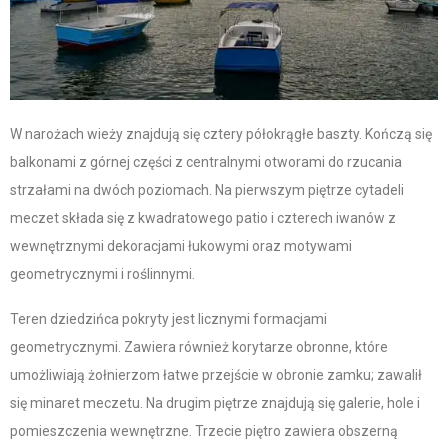
W narożach wieży znajdują się cztery półokrągłe baszty. Kończą się
balkonami z górnej części z centralnymi otworami do rzucania
strzałami na dwóch poziomach. Na pierwszym piętrze cytadeli
meczet składa się z kwadratowego patio i czterech iwanów z
wewnętrznymi dekoracjami łukowymi oraz motywami
geometrycznymi i roślinnymi.
Teren dziedzińca pokryty jest licznymi formacjami
geometrycznymi. Zawiera również korytarze obronne, które
umożliwiają żołnierzom łatwe przejście w obronie zamku; zawalił
się minaret meczetu. Na drugim piętrze znajdują się galerie, hole i
pomieszczenia wewnętrzne. Trzecie piętro zawiera obszerną