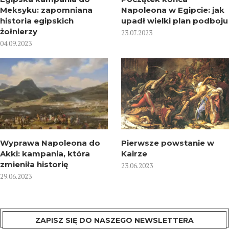
Meksyku: zapomniana
Napoleona w Egipcie: jak
historia egipskich
upadł wielki plan podboju
żołnierzy
23.07.2023
04.09.2023
Wyprawa Napoleona do
Pierwsze powstanie w
Akki: kampania, która
Kairze
zmieniła historię
23.06.2023
29.06.2023
ZAPISZ SIĘ DO NASZEGO NEWSLETTERA