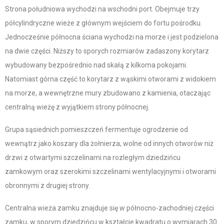
Strona południowa wychodzi na wschodni port. Obejmuje trzy
półcylindryczne wieże z głównym wejściem do fortu pośrodku.
Jednocześnie północna ściana wychodzi na morze i jest podzielona
na dwie części. Niższy to sporych rozmiarów zadaszony korytarz
wybudowany bezpośrednio nad skałą z kilkoma pokojami.
Natomiast górna część to korytarz z wąskimi otworami z widokiem
na morze, a wewnętrzne mury zbudowano z kamienia, otaczając
centralną wieżę z wyjątkiem strony północnej.
Grupa sąsiednich pomieszczeń fermentuje ogrodzenie od
wewnątrz jako koszary dla żołnierza, wolne od innych otworów niż
drzwi z otwartymi szczelinami na rozległym dziedzińcu
zamkowym oraz szerokimi szczelinami wentylacyjnymi i otworami
obronnymi z drugiej strony.
Centralna wieża zamku znajduje się w północno-zachodniej części
zamku, w sporym dziedzińcu w kształcie kwadratu o wymiarach 30