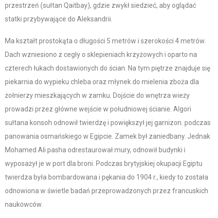
przestrzeń (sułtan Qaitbay), gdzie zwykł siedzieć, aby oglądać
statki przybywające do Aleksandrii.
Ma kształt prostokąta o długości 5 metrów i szerokości 4 metrów.
Dach wzniesiono z cegły o sklepieniach krzyżowych i oparto na
czterech łukach dostawionych do ścian. Na tym piętrze znajduje się
piekarnia do wypieku chleba oraz młynek do mielenia zboża dla
żołnierzy mieszkających w zamku. Dojście do wnętrza wieży
prowadzi przez główne wejście w południowej ścianie. Algori
sułtana konsoh odnowił twierdzę i powiększył jej garnizon. podczas
panowania osmańskiego w Egipcie. Zamek był zaniedbany. Jednak
Mohamed Ali pasha odrestaurował mury, odnowił budynki i
wyposażył je w port dla broni. Podczas brytyjskiej okupacji Egiptu
twierdza była bombardowana i pękania do 1904 r., kiedy to została
odnowiona w świetle badań przeprowadzonych przez francuskich
naukowców.