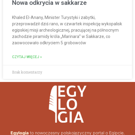
Nowa odkrycia w sakkarze
Khaled El-Anany, Minister Turystyki i zabytki,
przeprowadził dziś rano, w czwartek inspekcję wykopalisk
egipskiej misji archeologicznej, pracującej na północnym
zachodzie piramidy króla „Marinara” w Sakkarze, co
zaowocowało odkryciem 5 grobowców
CZYTAJ WIĘCEJ »
Brak komentarzy
Egylogia
to nowoczesny polskojęzyczny portal o Egipcie.